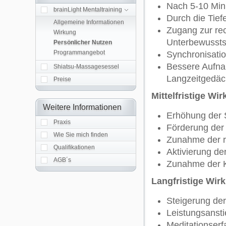
Nach 5-10 Minu
brainLight Mentaltraining
Durch die Tief
Allgemeine Informationen
Zugang zur rec
Wirkung
Unterbewussts
Persönlicher Nutzen
Programmangebot
Synchronisatio
Bessere Aufna
Shiatsu-Massagesessel
Langzeitgedäc
Preise
Mittelfristige W
Weitere Informationen
Erhöhung der S
Praxis
Förderung der
Wie Sie mich finden
Zunahme der r
Qualifikationen
Aktivierung de
AGB´s
Zunahme der Kr
Langfristige Wir
Steigerung d
Leistungsansti
Meditationser