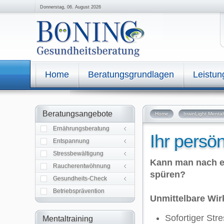
Donnerstag, 06. August 2026
Home
Beratungsgrundlagen
Leistu
Allgemeine Informationen
Beratungsangebote
Home
brainLight Mental
Einzelberatung
Gruppenberatung
Ernährungsberatung
Autogenes Training
Ihr persö
Progress. Muskelrelaxation
Entspannung
A.C.T. Kompetenztraining
IFT Programm
Stressbewältigung
IFT Rauchfreiprogramm
Kann man nach e
IFT Rauchfreiprog. Kompakt
Raucherentwöhnung
spüren?
Analysen und Messungen
Gesundheits-Check
Betriebsprävention
Unmittelbare Wi
Sofortiger Str
Mentaltraining