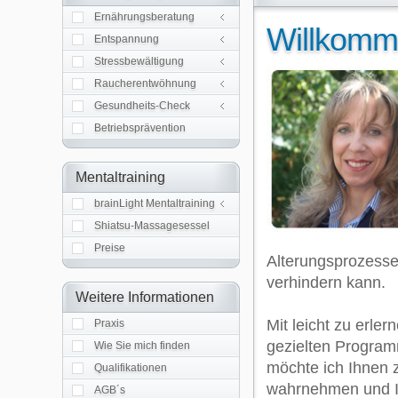
Gruppenberatung
Ernährungsberatung
Autogenes Training
Willkom
Progress. Muskelrelaxation
Entspannung
A.C.T. Kompetenztraining
IFT Programm
Stressbewältigung
IFT Rauchfreiprogramm
IFT Rauchfreiprog. Kompakt
Raucherentwöhnung
Analysen und Messungen
Gesundheits-Check
Betriebsprävention
Allgemeine Informationen
Wirkung
Mentaltraining
Persönlicher Nutzen
Programmangebot
brainLight Mentaltraining
Shiatsu-Massagesessel
Preise
Alterungsprozess
verhindern kann.
Weitere Informationen
Mit leicht zu erl
Praxis
gezielten Progra
Wie Sie mich finden
möchte ich Ihnen 
Qualifikationen
wahrnehmen und Ih
AGB´s