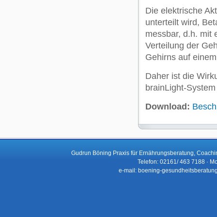
Die elektrische Ak
unterteilt wird, B
messbar, d.h. mit
Verteilung der Geh
Gehirns auf einem 
Daher ist die Wir
brainLight-System
Download:
Besch
Gudrun Böning Praxis für Ernährungsberatung, Coachi
Telefon: 02161/ 463 7188 · Mo
e-mail: boening-gesundheitsberatun