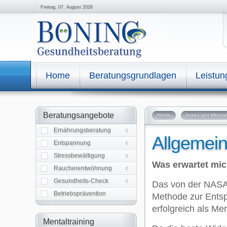
Freitag, 07. August 2026
Home
Beratungsgrundlagen
Leistu
Allgemeine Informationen
Beratungsangebote
Home
brainLight Mental
Einzelberatung
Gruppenberatung
Ernährungsberatung
Autogenes Training
Allgemein
Progress. Muskelrelaxation
Entspannung
A.C.T. Kompetenztraining
IFT Programm
Stressbewältigung
IFT Rauchfreiprogramm
Was erwartet mic
IFT Rauchfreiprog. Kompakt
Raucherentwöhnung
Analysen und Messungen
Gesundheits-Check
Das von der NASA e
Betriebsprävention
Methode zur Entsp
erfolgreich als Me
Mentaltraining