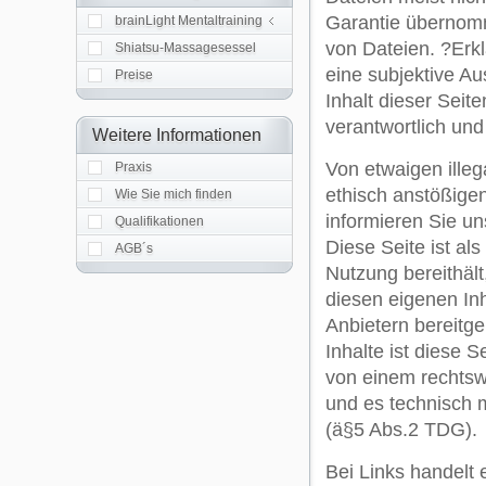
Programmangebot
Garantie übernomm
brainLight Mentaltraining
von Dateien. ?Erk
Shiatsu-Massagesessel
eine subjektive Au
Preise
Inhalt dieser Seite
verantwortlich und
Weitere Informationen
Von etwaigen illeg
Praxis
ethisch anstößigen 
Wie Sie mich finden
informieren Sie un
Qualifikationen
Diese Seite ist als
AGB´s
Nutzung bereithäl
diesen eigenen In
Anbietern bereitge
Inhalte ist diese 
von einem rechtswi
und es technisch 
(ä§5 Abs.2 TDG).
Bei Links handelt 