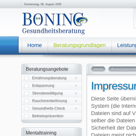
Donnerstag, 06. August 2026
Home
Beratungsgrundlagen
Leistu
Allgemeine Informationen
Beratungsangebote
Home
Beratungsgrundl
Einzelberatung
Gruppenberatung
Ernährungsberatung
Autogenes Training
Impress
Progress. Muskelrelaxation
Entspannung
A.C.T. Kompetenztraining
IFT Programm
Stressbewältigung
IFT Rauchfreiprogramm
Diese Seite überni
IFT Rauchfreiprog. Kompakt
Raucherentwöhnung
System (die Intern
Analysen und Messungen
Gesundheits-Check
Dateien sind auf V
Betriebsprävention
selber die Dateien 
Allgemeine Informationen
Sicherheit der Da
Wirkung
Mentaltraining
Dateien meist nic
Persönlicher Nutzen